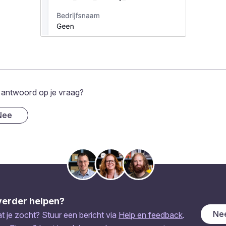
 antwoord op je vraag?
Nee
verder helpen?
Nee
 je zocht? Stuur een bericht via
Help en feedback
.