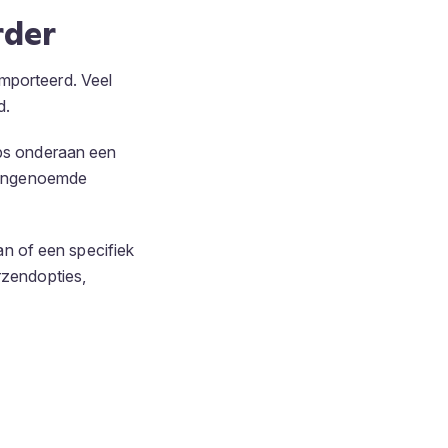
rder
ïmporteerd. Veel
d.
ops onderaan een
ovengenoemde
n of een specifiek
rzendopties,