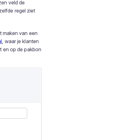
ozen veld de
elfde regel ziet
 het maken van een
l
, waar je klanten
jst en op de pakbon