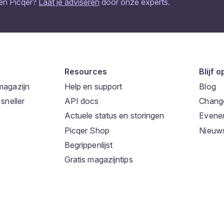
een Picqer?
Laat je adviseren
door onze experts.
Resources
Blijf 
magazijn
Help en support
Blog
sneller
API docs
Chang
Actuele status en storingen
Evene
Picqer Shop
Nieuws
Begrippenlijst
Gratis magazijntips