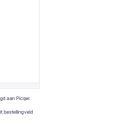
egd aan Picqer.
t bestellingveld