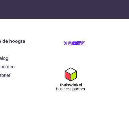
op de hoogte
elog
menten
brief