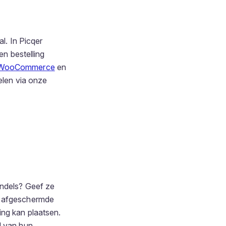
al. In Picqer
en bestelling
WooCommerce
en
elen via onze
andels? Geef ze
en afgeschermde
ing kan plaatsen.
d van hun