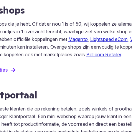
shops
s die je hebt. Of dat er nou 1 is of 50, wij koppelen ze allema
netjes in 1 overzicht terecht, waarbij je ziet van welke shop e
ebben officiële koppelingen met
Magento
,
Lightspeed eCom
,
2 minuten kan installeren. Overige shops zijn eenvoudig te kopp
We koppelen ook met marketplaces zoals
Bol.com Retailer
.
ties
tportaal
aste klanten die op rekening betalen, zoals winkels of grooth
icqer Klantportaal. Een mini webshop waarop jouw klant in e
eeft tot productinformatie, de voorraad en direct een bestell
cht in de status van reeds geplaatste bestellingen en de stan