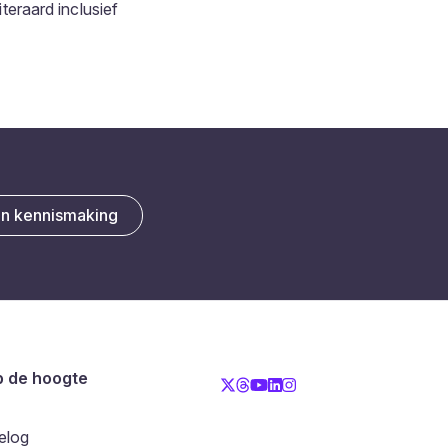
iteraard inclusief
en kennismaking
op de hoogte
elog