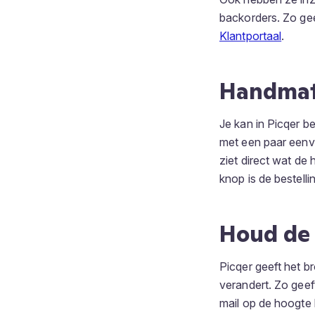
backorders. Zo geef
Klantportaal
.
Handmat
Je kan in Picqer b
met een paar eenvou
ziet direct wat de
knop is de bestell
Houd de 
Picqer geeft het b
verandert. Zo geef
mail op de hoogte 