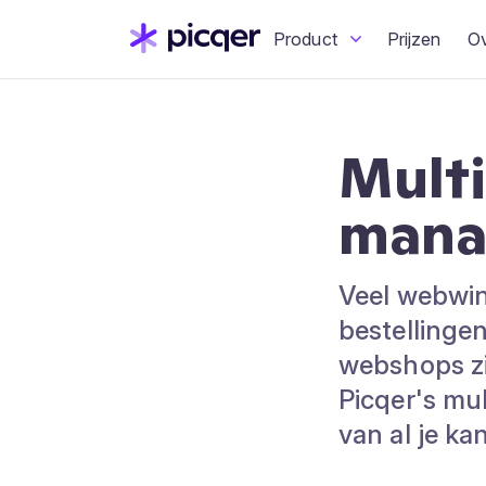
Product
Prijzen
O
Multi
mana
Veel webwin
bestellinge
webshops zij
Picqer's mu
van al je ka