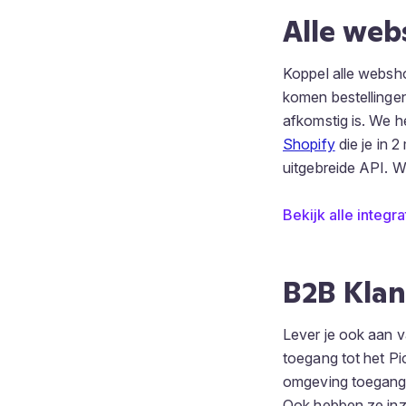
Alle web
Koppel alle webshop
komen bestellingen 
afkomstig is. We h
Shopify
die je in 
uitgebreide API. 
Bekijk alle integra
B2B Klan
Lever je ook aan v
toegang tot het P
omgeving toegang h
Ook hebben ze inzi