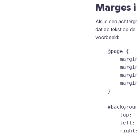
Marges i
Als je een achterg
dat de tekst op de
voorbeeld:
    @page {

        margin
        margin
        margin
        margin
    }

    #backgroun
        top: -
        left: 
        right: