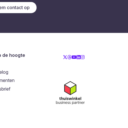
m contact op
op de hoogte
elog
menten
brief