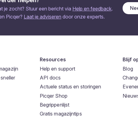
verder helpen?
Nee
 je zocht? Stuur een bericht via
Help en feedback
.
een Picqer?
Laat je adviseren
door onze experts.
Resources
Blijf 
magazijn
Help en support
Blog
sneller
API docs
Chang
Actuele status en storingen
Evene
Picqer Shop
Nieuws
Begrippenlijst
Gratis magazijntips