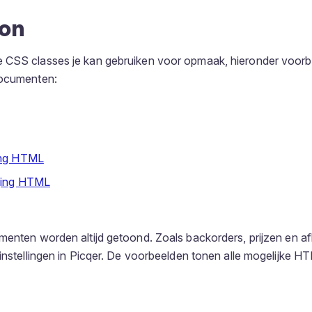
on
 CSS classes je kan gebruiken voor opmaak, hieronder voo
documenten:
ing HTML
ging HTML
menten worden altijd getoond. Zoals backorders, prijzen en af
 instellingen in Picqer. De voorbeelden tonen alle mogelijke HT