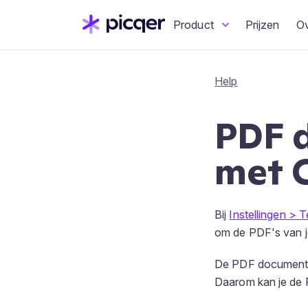
Product
Prijzen
O
Help
PDF 
met 
Bij
Instellingen > 
om de PDF's van je 
De PDF documente
Daarom kan je de 