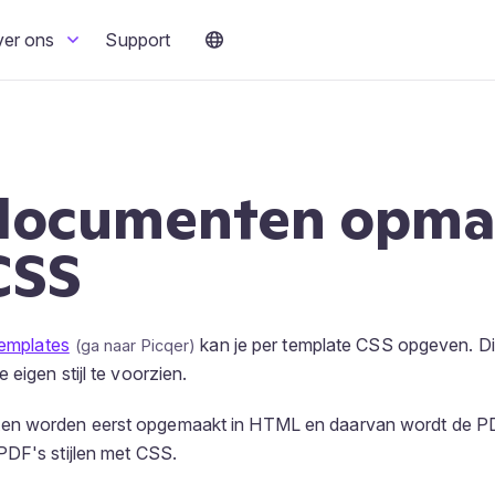
ver ons
Support
documenten opma
CSS
Templates
kan je per template CSS opgeven. D
eigen stijl te voorzien.
n worden eerst opgemaakt in HTML en daarvan wordt de P
PDF's stijlen met CSS.