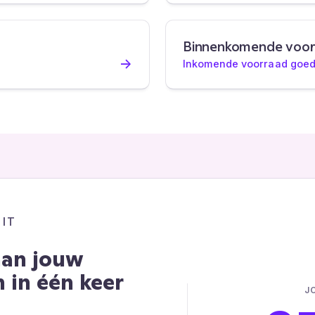
Binnenkomende voorra
→
Inkomende voorraad goe
UIT
aan jouw
 in één keer
J