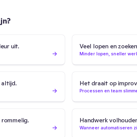
jn?
ur uit.
Veel lopen en zoeken
→
Minder lopen, sneller we
altijd.
Het draait op improvi
→
Processen en team slimme
t rommelig.
Handwerk volhouden 
→
Wanneer automatiseren zi