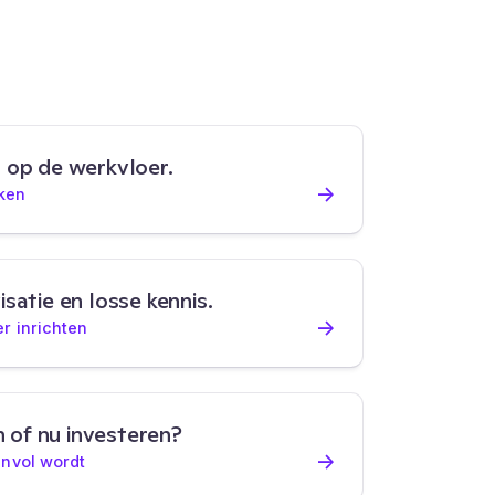
 op de werkvloer.
→
rken
satie en losse kennis.
→
r inrichten
of nu investeren?
→
nvol wordt