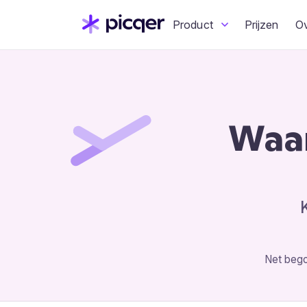
Product
Prijzen
O
Waar
Net beg