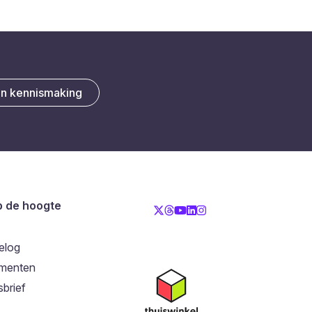
en kennismaking
op de hoogte
elog
menten
brief