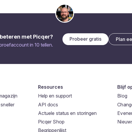
beteren met Picqer?
Probeer gratis
Plan e
 proefaccount in 10 tellen.
Resources
Blijf 
magazijn
Help en support
Blog
sneller
API docs
Chang
Actuele status en storingen
Evene
Picqer Shop
Nieuws
Begrippenlijst