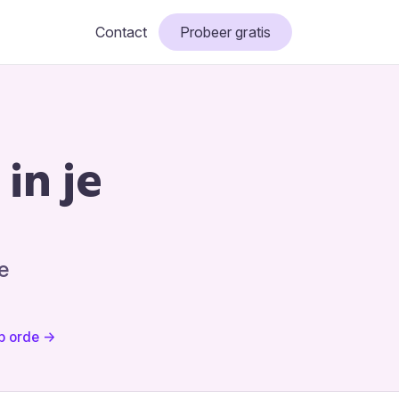
Contact
Probeer gratis
in je
e
op orde →