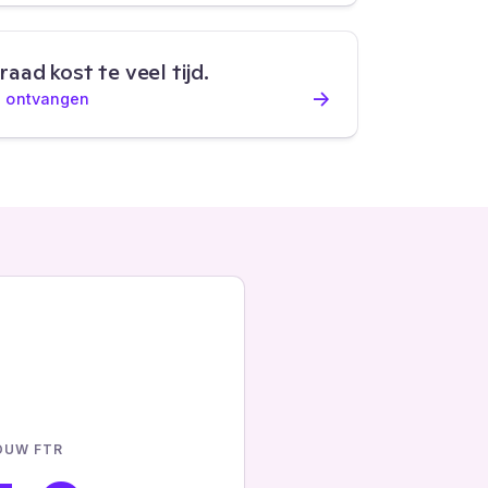
ad kost te veel tijd.
→
d ontvangen
OUW FTR