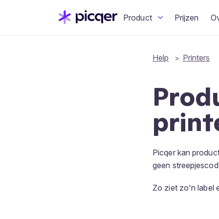
Product
Prijzen
O
Help
Printers
Prod
print
Picqer kan produc
geen streepjescod
Zo ziet zo'n label e