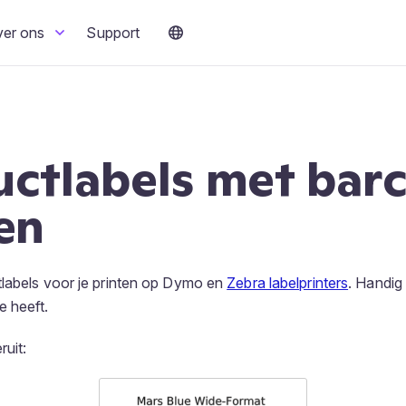
ver ons
Support
uctlabels met bar
en
tlabels voor je printen op Dymo en
Zebra labelprinters
. Handig
e heeft.
ruit: