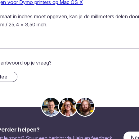
ngen voor Dymo printers op Mac OS X
ormaat in inches moet opgeven, kan je de millimeters delen door
m / 25,4 = 3,50 inch.
 antwoord op je vraag?
Nee
verder helpen?
Nee
 je zocht? Stuur een bericht via
Help en feedback
.