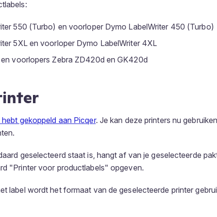
tlabels:
ter 550 (Turbo) en voorloper Dymo LabelWriter 450 (Turbo)
ter 5XL en voorloper Dymo LabelWriter 4XL
en voorlopers Zebra ZD420d en GK420d
rinter
s hebt gekoppeld aan Picqer
. Je kan deze printers nu gebruik
nten.
daard geselecteerd staat is, hangt af van je geselecteerde pakt
rd "Printer voor productlabels" opgeven.
et label wordt het formaat van de geselecteerde printer gebrui