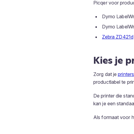
Picqer voor produc
Dymo LabelWri
Dymo LabelWri
Zebra ZD421d
Kies je p
Zorg dat je
printer
productlabel te pri
De printer die stan
kan je een standaa
Als formaat voor h