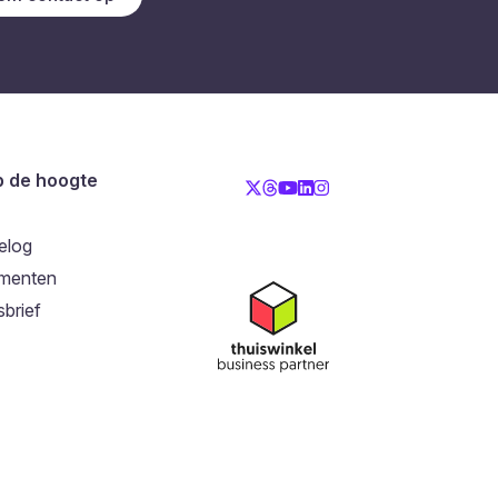
op de hoogte
elog
menten
brief