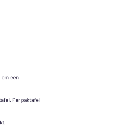
en om een
afel. Per paktafel
kt.