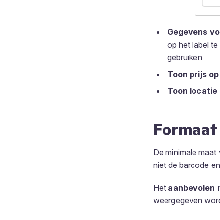
Gegevens voo
op het label t
gebruiken
Toon prijs op
Toon locatie
Formaat 
De minimale maat 
niet de barcode e
Het
aanbevolen 
weergegeven word