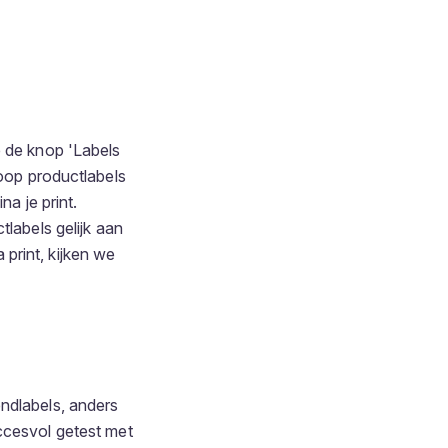
e de knop 'Labels
koop productlabels
na je print.
tlabels gelijk aan
print, kijken we
endlabels, anders
ccesvol getest met