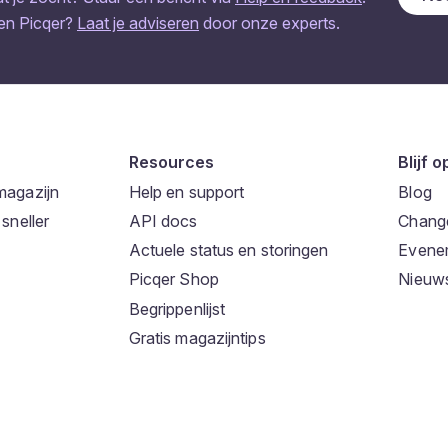
een Picqer?
Laat je adviseren
door onze experts.
Resources
Blijf 
magazijn
Help en support
Blog
sneller
API docs
Chang
Actuele status en storingen
Evene
Picqer Shop
Nieuws
Begrippenlijst
Gratis magazijntips