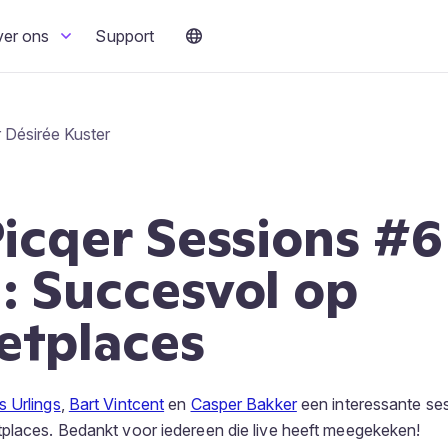
ver ons
Support
r Désirée Kuster
Picqer Sessions #6
: Succesvol op
etplaces
s Urlings
,
Bart Vintcent
en
Casper Bakker
een interessante ses
places. Bedankt voor iedereen die live heeft meegekeken!