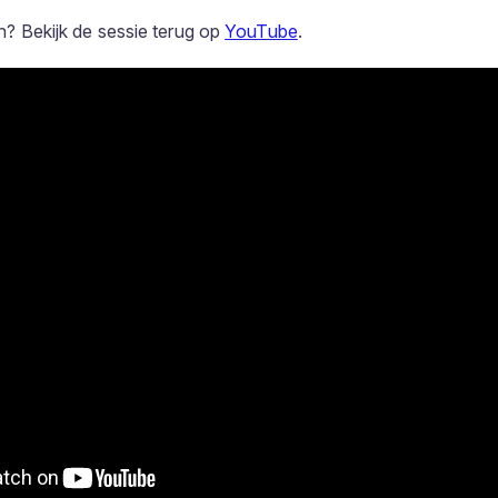
ijn? Bekijk de sessie terug op
YouTube
.