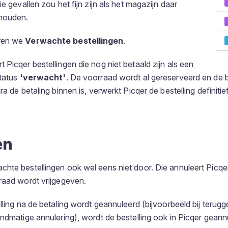
ie gevallen zou het fijn zijn als het magazijn daar
houden.
ren we
Verwachte bestellingen
.
 Picqer bestellingen die nog niet betaald zijn als een
status
'verwacht'
. De voorraad wordt al gereserveerd en de be
ra de betaling binnen is, verwerkt Picqer de bestelling definiti
en
hte bestellingen ook wel eens niet door. Die annuleert Picq
raad wordt vrijgegeven.
lling na de betaling wordt geannuleerd (bijvoorbeeld bij terugg
andmatige annulering), wordt de bestelling ook in Picqer geann