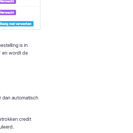
stelling is in
ef en wordt de
er dan automatisch
etrokken credit
uleerd.