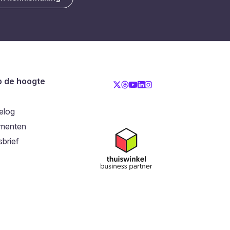
op de hoogte
elog
menten
brief