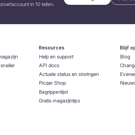
 proefaccount in 10 tellen.
Resources
Blijf 
magazijn
Help en support
Blog
sneller
API docs
Chang
Actuele status en storingen
Evene
Picqer Shop
Nieuws
Begrippenlijst
Gratis magazijntips