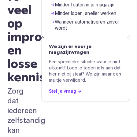
veel
→
Minder fouten in je magazijn
→
Minder lopen, sneller werken
op
→
Wanneer automatiseren zinvol
wordt
improvisatie
en
We zijn er voor je
magazijnvragen
losse
Een specifieke situatie waar je niet
uitkomt? Loop je tegen iets aan dat
kennis.
hier niet bij staat? We zijn maar een
mailtje verwijderd.
Zorg
Stel je vraag →
dat
iedereen
zelfstandig
kan