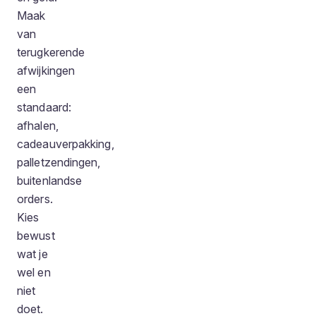
Maak
van
terugkerende
afwijkingen
een
standaard:
afhalen,
cadeauverpakking,
palletzendingen,
buitenlandse
orders.
Kies
bewust
wat je
wel en
niet
doet.