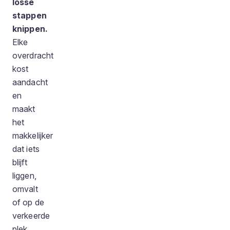
losse
stappen
knippen.
Elke
overdracht
kost
aandacht
en
maakt
het
makkelijker
dat iets
blijft
liggen,
omvalt
of op de
verkeerde
plek