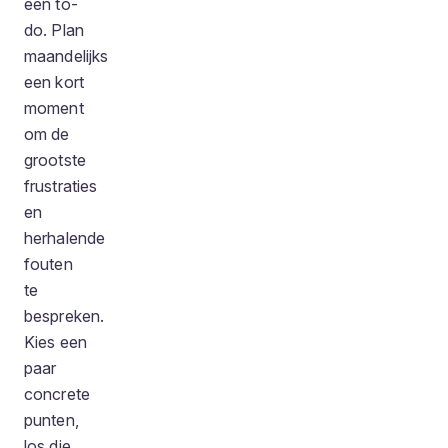
een to-
do. Plan
maandelijks
een kort
moment
om de
grootste
frustraties
en
herhalende
fouten
te
bespreken.
Kies een
paar
concrete
punten,
los die