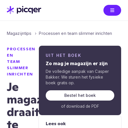
Magazijntips
Processen en team slimmer inrichten
PROCESSEN
EN
UIT HET BOEK
TEAM
Zo mag je magazijn er zijn
SLIMMER
De volledige aanpak van Casper
INRICHTEN
Bakker. We sturen het fysieke
Je
boek gratis op.
magazijn
Bestel het boek
of download de PDF
draait
te
Lees ook