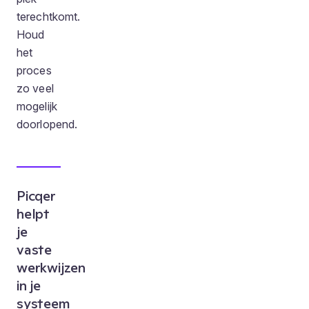
terechtkomt.
Houd
het
proces
zo veel
mogelijk
doorlopend.
Picqer
helpt
je
vaste
werkwijzen
in je
systeem