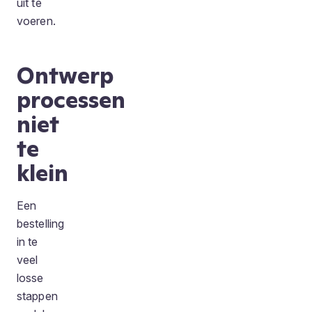
uit te
voeren.
Ontwerp
processen
niet
te
klein
Een
bestelling
in te
veel
losse
stappen