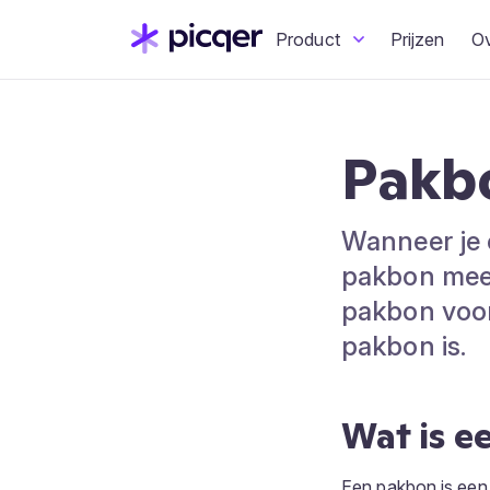
Product
Prijzen
O
Pakb
Wanneer je e
pakbon mees
pakbon voor
pakbon is.
Wat is e
Een pakbon is een 