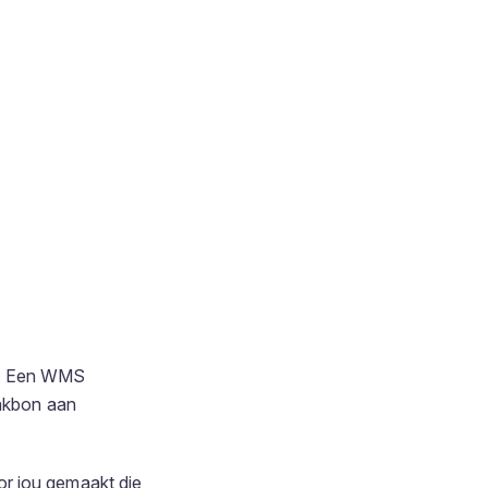
re. Een WMS
akbon aan
or jou gemaakt die