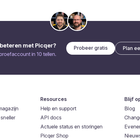
beteren met Picqer?
Probeer gratis
Plan e
 proefaccount in 10 tellen.
Resources
Blijf 
magazijn
Help en support
Blog
sneller
API docs
Chang
Actuele status en storingen
Evene
Picqer Shop
Nieuws