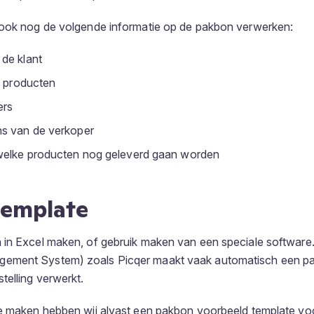
 ook nog de volgende informatie op de pakbon verwerken:
de klant
e producten
ers
s van de verkoper
welke producten nog geleverd gaan worden
template
 in Excel maken, of gebruik maken van een speciale softwa
ement System) zoals Picqer maakt vaak automatisch een p
telling verwerkt.
te maken hebben wij alvast een pakbon voorbeeld template vo