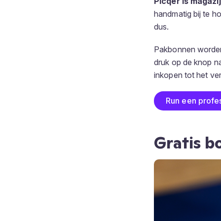
Picqer is magazi
handmatig bij te h
dus.
Pakbonnen worden
druk op de knop na
inkopen tot het ve
Run een profe
Gratis b