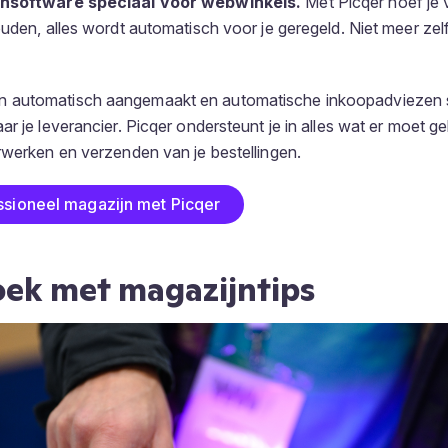
jnsoftware speciaal voor webwinkels.
Met Picqer hoef je 
ouden, alles wordt automatisch voor je geregeld. Niet meer zelf
 automatisch aangemaakt en automatische inkoopadviezen s
ar je leverancier. Picqer ondersteunt je in alles wat er moet g
rwerken en verzenden van je bestellingen.
ssioneel magazijn met Picqer
oek met magazijntips