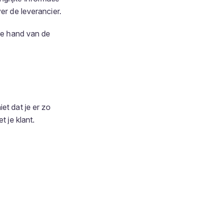
er de leverancier.
 de hand van de
et dat je er zo
t je klant.