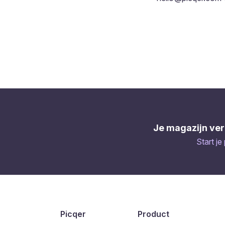
Je magazijn ver
Start je
Picqer
Product