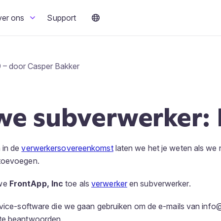
ver ons
Support
 – door Casper Bakker
we subverwerker: 
 in de
verwerkersovereenkomst
laten we het je weten als we
toevoegen.
 we
FrontApp, Inc
toe als
verwerker
en subverwerker.
rvice-software die we gaan gebruiken om de e-mails van info
te beantwoorden.