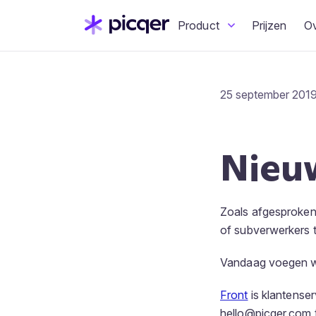
Product
Prijzen
O
25 september 2019
Nieu
Zoals afgesproken
of subverwerkers 
Vandaag voegen
Front
is klantense
hello@picqer.com 