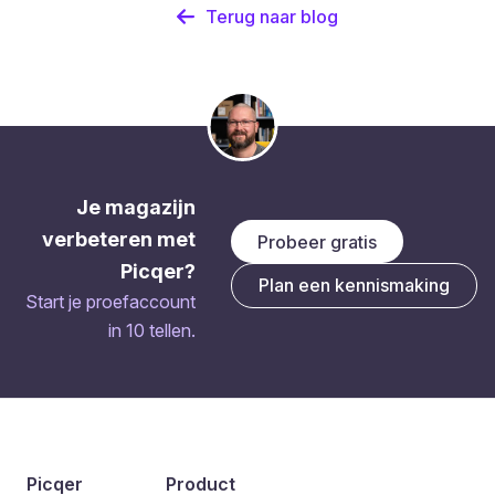
Terug naar blog
Je magazijn
verbeteren met
Probeer gratis
Picqer?
Plan een kennismaking
Start je proefaccount
in 10 tellen.
Picqer
Product