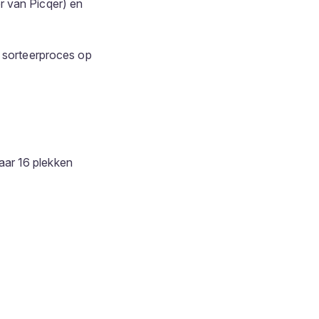
r van Picqer) en
t sorteerproces op
aar 16 plekken