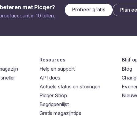
beteren met Picqer?
Probeer gratis
Plan e
 proefaccount in 10 tellen.
Resources
Blijf 
magazijn
Help en support
Blog
sneller
API docs
Chang
Actuele status en storingen
Evene
Picqer Shop
Nieuws
Begrippenlijst
Gratis magazijntips