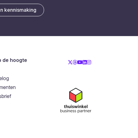
en kennismaking
op de hoogte
elog
menten
brief