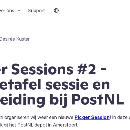
ver ons
Support
Désirée Kuster
r Sessions #2 -
tafel sessie en
eiding bij PostNL
ni organiseren wij weer een nieuwe
Picqer Session
! In deze 
 bij het PostNL depot in Amersfoort.