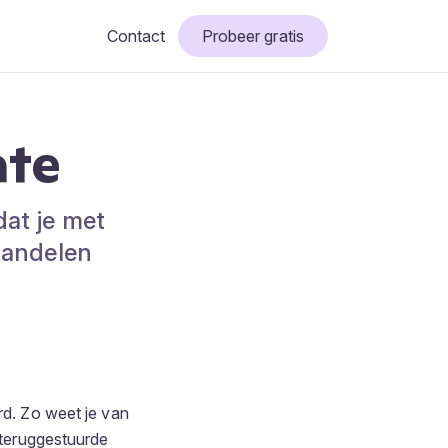
Contact
Probeer gratis
ate
dat je met
 handelen
rd. Zo weet je van
t teruggestuurde