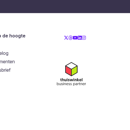
op de hoogte
elog
menten
brief