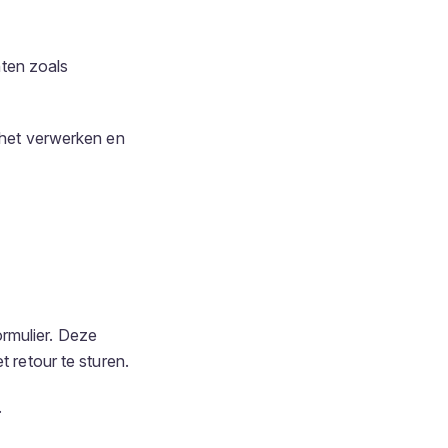
hten zoals
t het verwerken en
rmulier. Deze
t retour te sturen.
.