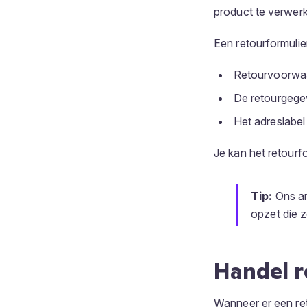
product te verwer
Een retourformulie
Retourvoorwaa
De retourgeg
Het adreslabel
Je kan het retourf
Tip:
Ons ar
opzet die 
Handel r
Wanneer er een ret