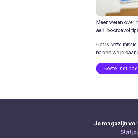
Meer weten over h
aan, boordevol tip
Het is onze missie
helpen we je daar b
Bestel het bo
Je magazijn ver
Start je