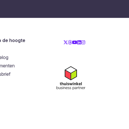
op de hoogte
elog
menten
brief