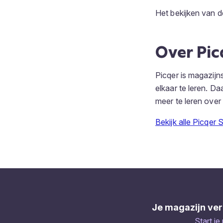
Het bekijken van d
Over Pic
Picqer is magazij
elkaar te leren. D
meer te leren ove
Bekijk alle Picqer 
Je magazijn ver
Start je