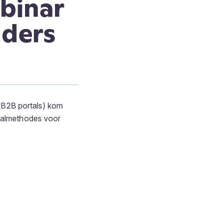
binar
iders
B2B portals) kom
taalmethodes voor