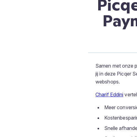
Picq
Paym
Samen met onze p
jij in deze Picqer
webshops.
Charif Eddini
verte
Meer conversi
Kostenbespari
Snelle afhande