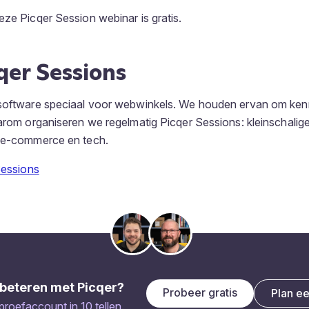
eze Picqer Session webinar is gratis.
qer Sessions
nsoftware speciaal voor webwinkels. We houden ervan om kenn
aarom organiseren we regelmatig Picqer Sessions: kleinschalig
r e-commerce en tech.
Sessions
beteren met Picqer?
Probeer gratis
Plan e
 proefaccount in 10 tellen.