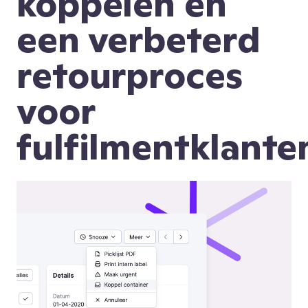
koppelen en
een verbeterd
retourproces
voor
fulfilmentklante