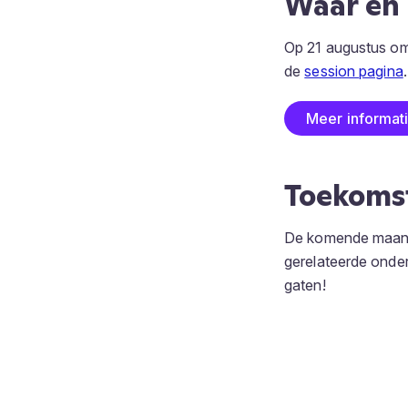
Waar en
Op 21 augustus om 
de
session pagina
Meer informat
Toekomst
De komende maand
gerelateerde onder
gaten!