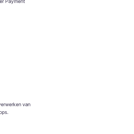
over Payment
 verwerken van
ops.