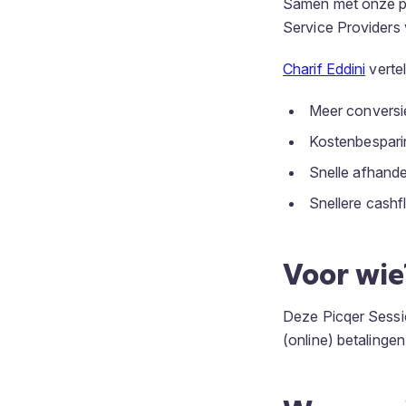
Samen met onze p
Service Providers
Charif Eddini
verte
Meer conversi
Kostenbespari
Snelle afhande
Snellere cash
Voor wie
Deze Picqer Sessio
(online) betaling