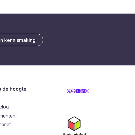
en kennismaking
op de hoogte
elog
menten
brief