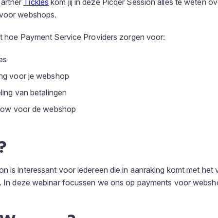
artner
Tickles
kom jij in deze Picqer Session alles te weten 
 voor webshops.
lt hoe Payment Service Providers zorgen voor:
es
ng voor je webshop
ling van betalingen
flow voor de webshop
?
n is interessant voor iedereen die in aanraking komt met het
en. In deze webinar focussen we ons op payments voor websh