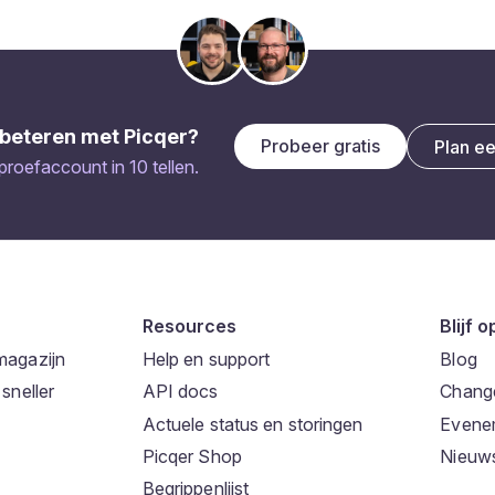
beteren met Picqer?
Probeer gratis
Plan e
 proefaccount in 10 tellen.
Resources
Blijf 
magazijn
Help en support
Blog
sneller
API docs
Chang
Actuele status en storingen
Evene
Picqer Shop
Nieuws
Begrippenlijst